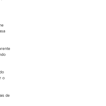
me
asa
arente
ndo
ndo
r o
ais de