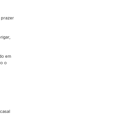
 prazer
rigar,
ndo em
do o
casal