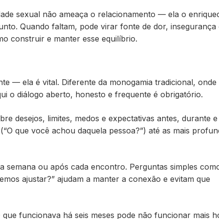
dade sexual não ameaça o relacionamento — ela o enrique
nto. Quando faltam, pode virar fonte de dor, insegurança 
o construir e manter esse equilíbrio.
e — ela é vital. Diferente da monogamia tradicional, onde
i o diálogo aberto, honesto e frequente é obrigatório.
e desejos, limites, medos e expectativas antes, durante e
es (“O que você achou daquela pessoa?”) até as mais profu
oda semana ou após cada encontro. Perguntas simples com
demos ajustar?” ajudam a manter a conexão e evitam que
 que funcionava há seis meses pode não funcionar mais h