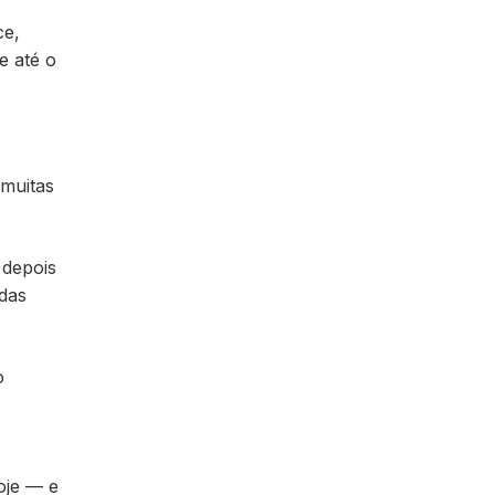
ce,
e até o
 muitas
 depois
ndas
o
oje — e