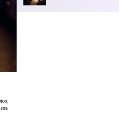
Procurando
encontros liberais?
Chega de garimpar liberais em
App tradicionais.O YSOS foi
pensado e desenvolvido para
liberais.
jos,
essa