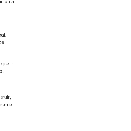
uir uma
al,
os
 que o
o.
ruir,
ceria.