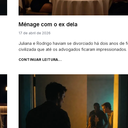
Ménage com o ex dela
17 de abril de 2026
Juliana e Rodrigo haviam se divorciado há dois anos de 
civilizada que até os advogados ficaram impressionados
CONTINUAR LEITURA...