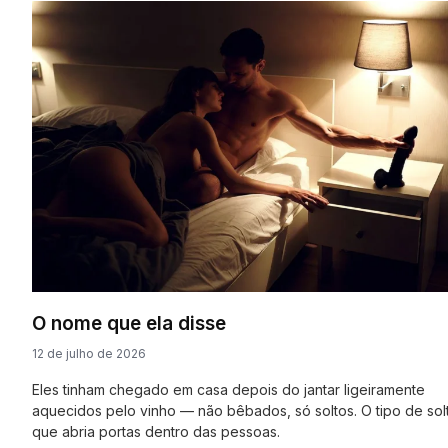
O nome que ela disse
12 de julho de 2026
Eles tinham chegado em casa depois do jantar ligeiramente
aquecidos pelo vinho — não bêbados, só soltos. O tipo de sol
que abria portas dentro das pessoas.