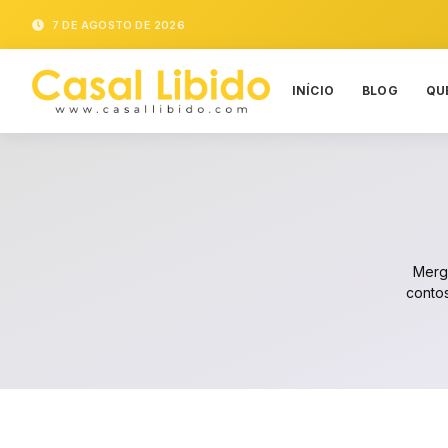
7 DE AGOSTO DE 2026
INÍCIO
BLOG
QU
Mergu
contos