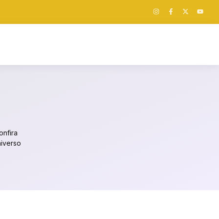
onfira
niverso