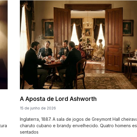
A Aposta de Lord Ashworth
15 de junho de 2026
Inglaterra, 1887. A sala de jogos de Greymont Hall cheirav
tura
charuto cubano e brandy envelhecido. Quatro homens e
sentados