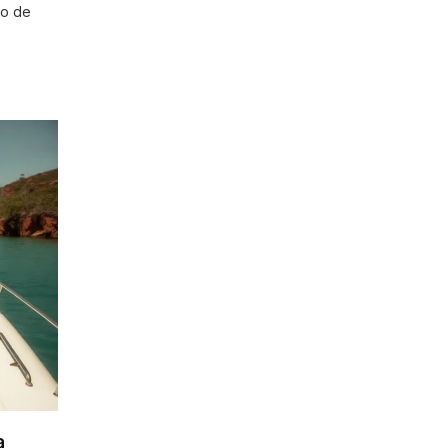
to de
Chega de garimpar liberais em
App tradicionais.O YSOS foi
pensado e desenvolvido para
liberais.
a